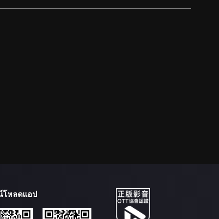
น์โหลดแอป