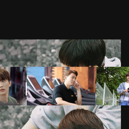
EP
3
EP
4