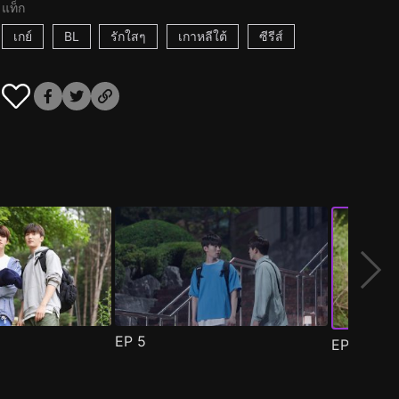
แท็ก
เกย์
BL
รักใสๆ
เกาหลีใต้
ซีรีส์
EP
5
EP
6