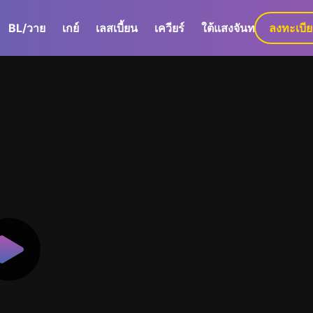
BL/วาย
เกย์
เลสเบี้ยน
เควียร์
ใต้แสงจันทร์
ลงทะเบี
GaLa+