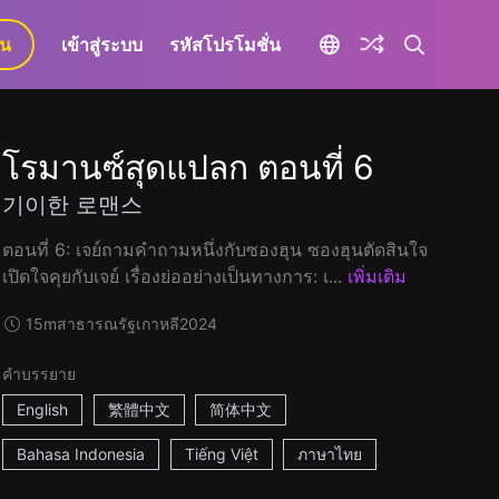
ยน
เข้าสู่ระบบ
รหัสโปรโมชั่น
โรมานซ์สุดแปลก ตอนที่ 6
기이한 로맨스
ตอนที่ 6: เจย์ถามคำถามหนึ่งกับซองฮุน ซองฮุนตัดสินใจ
เปิดใจคุยกับเจย์ เรื่องย่ออย่างเป็นทางการ: เ...
เพิ่มเติม
15m
สาธารณรัฐเกาหลี
2024
คำบรรยาย
English
繁體中文
简体中文
Bahasa Indonesia
Tiếng Việt
ภาษาไทย