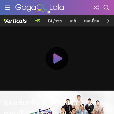
ฟรี
BL/วาย
เกย์
เลสเบี้ยน
เควี
บอยส์เคชั่น 2: ทริปแซ่บคูณสอง
ตอนที่ 20 (ตอนจบ)