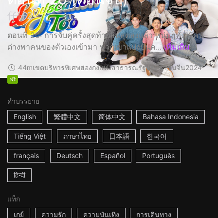
仔仔2
ตอนที่ 20: การจับคู่ครั้งสุดท้ายสิ้นสุดลงแล้ว หนุ่มๆทั้ง12คน
ต่างพาคนของตัวเองเข้ามา พวกเขาแบ่งปันค...
เพิ่มเติม
44m
เขตบริหารพิเศษฮ่องกงแห่งสาธารณรัฐประชาชนจีน
2024
ฟรี
คำบรรยาย
English
繁體中文
简体中文
Bahasa Indonesia
Tiếng Việt
ภาษาไทย
日本語
한국어
français
Deutsch
Español
Português
हिन्दी
แท็ก
เกย์
ความรัก
ความบันเทิง
การเดินทาง