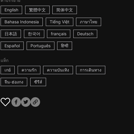
คำบรรยาย
English
繁體中文
简体中文
Bahasa Indonesia
Tiếng Việt
ภาษาไทย
日本語
한국어
français
Deutsch
Español
Português
हिन्दी
แท็ก
เกย์
ความรัก
ความบันเทิง
การเดินทาง
จีน-ฮ่องกง
ซีรีส์