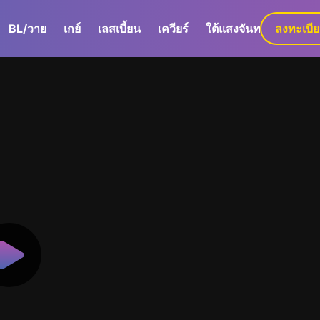
BL/วาย
เกย์
เลสเบี้ยน
เควียร์
ใต้แสงจันทร์
ลงทะเบี
GaLa+