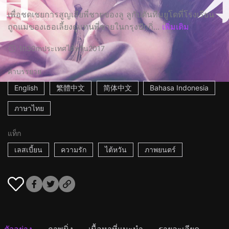
เพื่อชดเชยการสูญเสียพี่ชายของลู ลูกัปตันทีมยูโดที่โรงเรียน
ถูกแม่ของเธอเลี้ยงดูแทนพี่ชายในกรุงปักกิ่...
เพิ่มเติม
1h30m
ประเทศไต้หวัน
2017
คำบรรยาย
English
繁體中文
简体中文
Bahasa Indonesia
ภาษาไทย
แท็ก
เลสเบี้ยน
ความรัก
ไต้หวัน
ภาพยนตร์