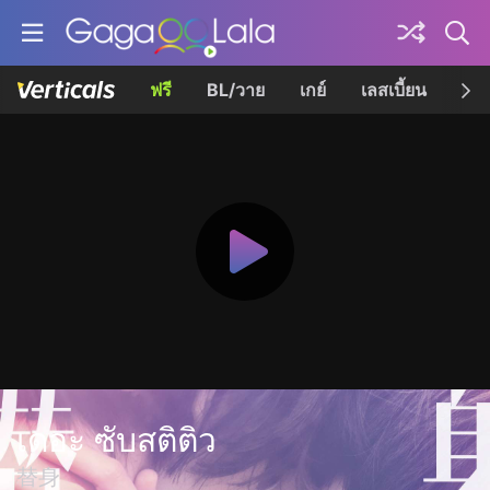
ฟรี
BL/วาย
เกย์
เลสเบี้ยน
เควี
เดอะ ซับสติติว
替身