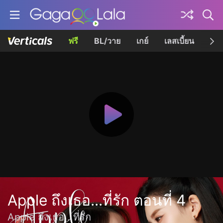
ฟรี
BL/วาย
เกย์
เลสเบี้ยน
เควี
Apple ถึงเธอ...ที่รัก ตอนที่ 4
Apple ถึงเธอ...ที่รัก