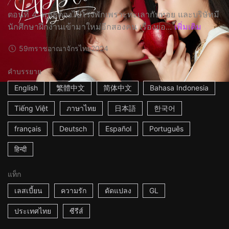
ตอนที่ 4: พุทธต้องไปโรงพักเพราะทะเลากับทอย และบริษัทมี
นักศึกษาฝึกงานเข้ามาใหม่อีกสองคน เรื่องย่อ...
เพิ่มเติม
59m
ราชอาณาจักรไทย
2024
คำบรรยาย
English
繁體中文
简体中文
Bahasa Indonesia
Tiếng Việt
ภาษาไทย
日本語
한국어
français
Deutsch
Español
Português
हिन्दी
แท็ก
เลสเบี้ยน
ความรัก
ดัดแปลง
GL
ประเทศไทย
ซีรีส์