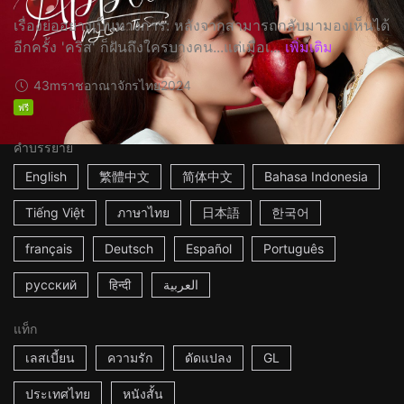
เรื่องย่ออย่างเป็นทางการ: หลังจากสามารถกลับมามองเห็นได้
อีกครั้ง 'คริส' ก็ฝันถึงใครบางคน...แต่เมื่อเ...
เพิ่มเติม
43m
ราชอาณาจักรไทย
2024
ฟรี
คำบรรยาย
English
繁體中文
简体中文
Bahasa Indonesia
Tiếng Việt
ภาษาไทย
日本語
한국어
français
Deutsch
Español
Português
русский
हिन्दी
العربية
แท็ก
เลสเบี้ยน
ความรัก
ดัดแปลง
GL
ประเทศไทย
หนังสั้น