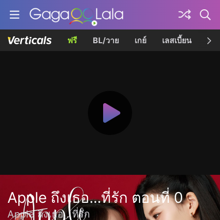
ฟรี
BL/วาย
เกย์
เลสเบี้ยน
เควี
Apple ถึงเธอ...ที่รัก ตอนที่ 0
Apple ถึงเธอ...ที่รัก