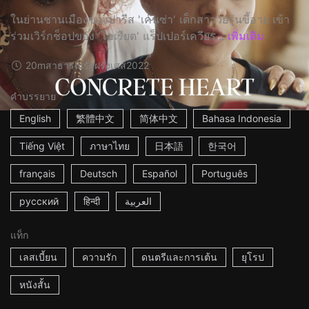
ในย่านชานเมืองของปารีส 'เคนซ่า' เด็กสาววัยรุ่นขี้อาย เข้า
ร่วมเวิร์กช็อปของ 'โอเรียด' แร็ปเปอร์เควียร...
เพิ่มเติม
20m
สาธารณรัฐฝรั่งเศส
2022
คำบรรยาย
English
繁體中文
简体中文
Bahasa Indonesia
Tiếng Việt
ภาษาไทย
日本語
한국어
français
Deutsch
Español
Português
русский
हिन्दी
العربية
แท็ก
เลสเบี้ยน
ความรัก
ดนตรีและการเต้น
ยุโรป
หนังสั้น