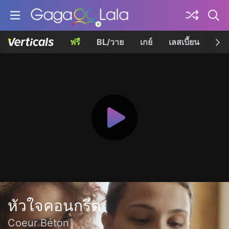
ฟรี
BL/วาย
เกย์
เลสเบี้ยน
เควี
หัวใจคอนกรีต
Coeur Béton