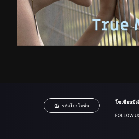
โซเชียลมีเด
รหัสโปรโมชั่น
FOLLOW U