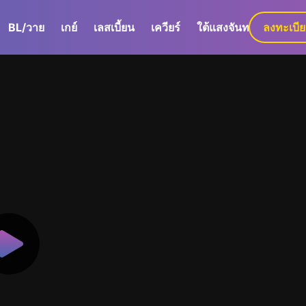
BL/วาย
เกย์
เลสเบี้ยน
เควียร์
ใต้แสงจันทร์
ลงทะเบี
GaLa+