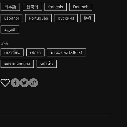
日本語
한국어
français
Deutsch
Español
Português
русский
हिन्दी
العربية
แท็ก
เลสเบี้ยน
เลิกรา
พ่อแม่ของ LGBTQ
ตะวันออกกลาง
หนังสั้น