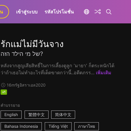
ยน
เข้าสู่ระบบ
รหัสโปรโมชั่น
รักแม่ไม่มีวันจาง
של מי הילד הזה?
หลังจากสูญเสียสิทธิ์ในการเลี้ยงดูลูก 'มายา' ก็ตระหนักได้
ว่าถ้าเธอไม่ทำอะไรที่เด็ดขาดกว่านี้..อดีตภรร...
เพิ่มเติม
16m
รัฐอิสราเอล
2020
ฟรี
คำบรรยาย
English
繁體中文
简体中文
Bahasa Indonesia
Tiếng Việt
ภาษาไทย