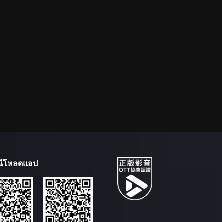
น์โหลดแอป