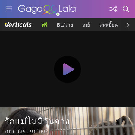
ฟรี
BL/วาย
เกย์
เลสเบี้ยน
เควี
รักแม่ไม่มีวันจาง
של מי הילד הזה?