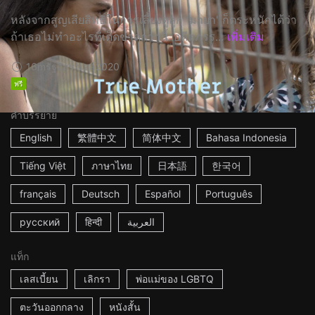
หลังจากสูญเสียสิทธิ์ในการเลี้ยงดูลูก 'มายา' ก็ตระหนักได้ว่า
ถ้าเธอไม่ทำอะไรที่เด็ดขาดกว่านี้..อดีตภรร...
เพิ่มเติม
16m
รัฐอิสราเอล
2020
ฟรี
คำบรรยาย
English
繁體中文
简体中文
Bahasa Indonesia
Tiếng Việt
ภาษาไทย
日本語
한국어
français
Deutsch
Español
Português
русский
हिन्दी
العربية
แท็ก
เลสเบี้ยน
เลิกรา
พ่อแม่ของ LGBTQ
ตะวันออกกลาง
หนังสั้น