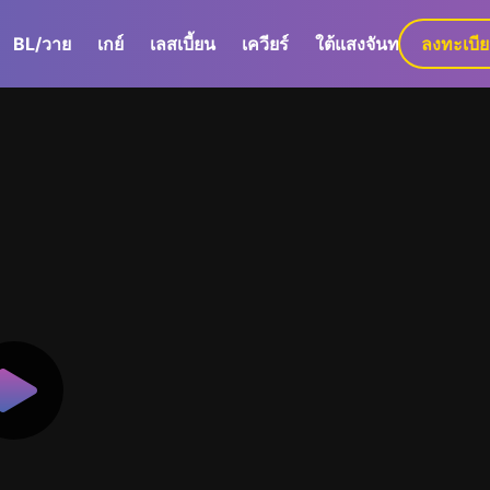
BL/วาย
เกย์
เลสเบี้ยน
เควียร์
ใต้แสงจันทร์
ลงทะเบี
GaLa+