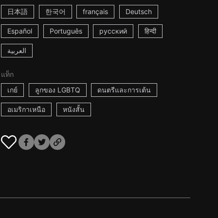
日本語
한국어
français
Deutsch
Español
Português
русский
हिन्दी
العربية
แท็ก
เกย์
ลูกของ LGBTQ
ดนตรีและการเต้น
อเมริกาเหนือ
หนังสั้น