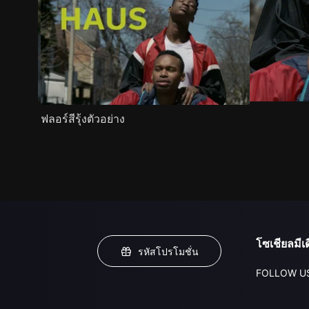
ฟลอร์สีรุ้งตัวอย่าง
โซเชียลมีเด
รหัสโปรโมชั่น
FOLLOW U