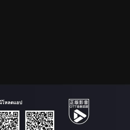
น์โหลดแอป