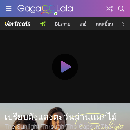
ฟรี
BL/วาย
เกย์
เลสเบี้ยน
เควี
เปรียบดังแสงตะวันผ่านแมกไม้
The Sunlight Through The Gaps In The