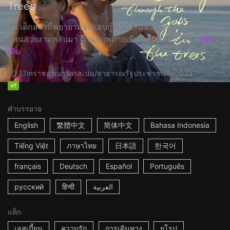
Trees
จู๊ด เด็กสาวที่พยายามจะกอบกู้ความสัมพันธ์อันแสนสั้นแต่
แสนสวยงามกลับมา ผ่านภาพถ่ายเพียงหนึ่งใบที่หลงเ...
เพิ่ม
เติม
17m
ราชอาณาจักรสเปน/สาธารณรัฐประชาชนจีน
2023
ฟรี
คำบรรยาย
English
繁體中文
简体中文
Bahasa Indonesia
Tiếng Việt
ภาษาไทย
日本語
한국어
français
Deutsch
Español
Português
русский
हिन्दी
العربية
แท็ก
เลสเบี้ยน
ความรัก
การเดินทาง
ยุโรป