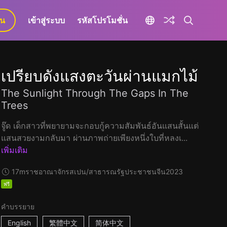
ยน
เข้าสู่ระบบ
รหัสโปรโมชั่น
เปรียบดังแสงตะวันผ่านแมกไม้
The Sunlight Through The Gaps In The
Trees
จู๊ด เด็กสาวที่พยายามจะกอบกู้ความสัมพันธ์อันแสนสั้นแต่
แสนสวยงามกลับมา ผ่านภาพถ่ายเพียงหนึ่งใบที่หลงเ...
เพิ่มเติม
17m
ราชอาณาจักรสเปน/สาธารณรัฐประชาชนจีน
2023
ฟรี
คำบรรยาย
English
繁體中文
简体中文