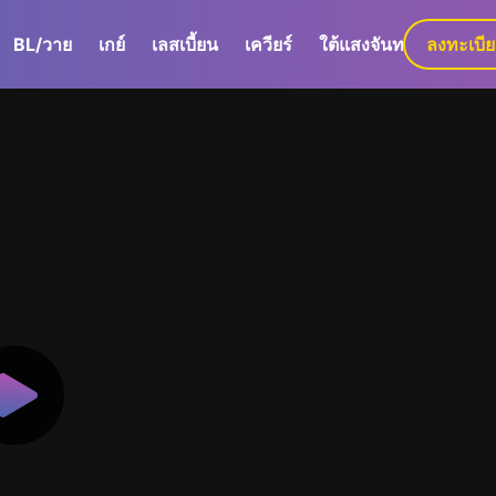
BL/วาย
เกย์
เลสเบี้ยน
เควียร์
ใต้แสงจันทร์
ลงทะเบี
GaLa+