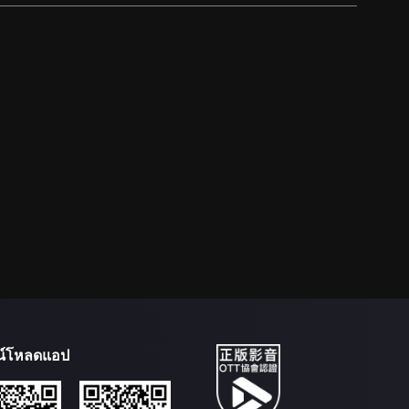
น์โหลดแอป