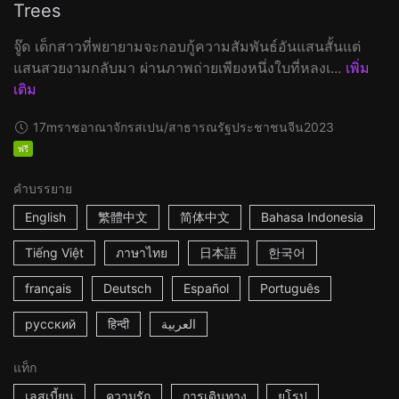
Trees
จู๊ด เด็กสาวที่พยายามจะกอบกู้ความสัมพันธ์อันแสนสั้นแต่
แสนสวยงามกลับมา ผ่านภาพถ่ายเพียงหนึ่งใบที่หลงเ...
เพิ่ม
เติม
17m
ราชอาณาจักรสเปน/สาธารณรัฐประชาชนจีน
2023
ฟรี
คำบรรยาย
English
繁體中文
简体中文
Bahasa Indonesia
Tiếng Việt
ภาษาไทย
日本語
한국어
français
Deutsch
Español
Português
русский
हिन्दी
العربية
แท็ก
เลสเบี้ยน
ความรัก
การเดินทาง
ยุโรป