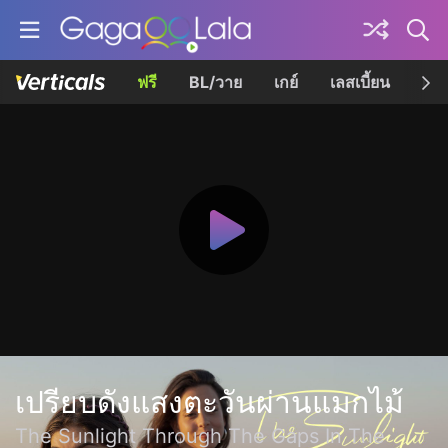
ฟรี
BL/วาย
เกย์
เลสเบี้ยน
เควี
เปรียบดังแสงตะวันผ่านแมกไม้
The Sunlight Through The Gaps In The