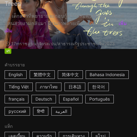
Trees
จู๊ด เด็กสาวที่พยายามจะกอบกู้ความสัมพันธ์อันแสนสั้นแต่
แสนสวยงามกลับมา ผ่านภาพถ่ายเพียงหนึ่งใบที่หลงเ...
เพิ่ม
เติม
17m
ราชอาณาจักรสเปน/สาธารณรัฐประชาชนจีน
2023
ฟรี
คำบรรยาย
English
繁體中文
简体中文
Bahasa Indonesia
Tiếng Việt
ภาษาไทย
日本語
한국어
français
Deutsch
Español
Português
русский
हिन्दी
العربية
แท็ก
เลสเบี้ยน
ความรัก
การเดินทาง
ยุโรป