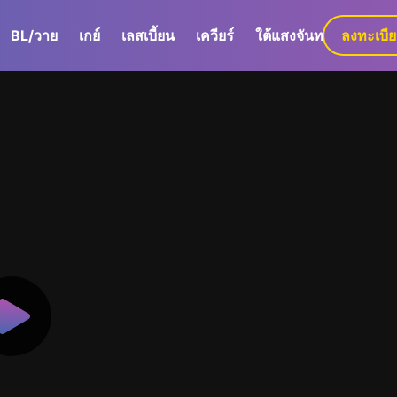
BL/วาย
เกย์
เลสเบี้ยน
เควียร์
ใต้แสงจันทร์
ลงทะเบี
GaLa+