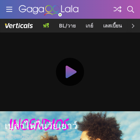
ฟรี
BL/วาย
เกย์
เลสเบี้ยน
เควี
เปลวไฟในวัยเยาว์
Incendios