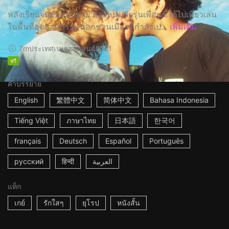
หลังเรียนจบมัธยมปลาย สองหนุ่มวัยรุ่นเพื่อนซี้ได้ไปเที่ยวเล่น
ในพื้นที่อุตสาหกรรมนอกชานเมืองที่กำลังเป...
เพิ่มเติม
7m
ประเทศเนเธอร์แลนด์
2021
ฟรี
คำบรรยาย
English
繁體中文
简体中文
Bahasa Indonesia
Tiếng Việt
ภาษาไทย
日本語
한국어
français
Deutsch
Español
Português
русский
हिन्दी
العربية
แท็ก
เกย์
รักใสๆ
ยุโรป
หนังสั้น