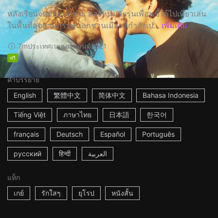
หลังเรียนจบมัธยมปลาย สองหนุ่มวัยรุ่นเพื่อนซี้ได้ไปเที่ยวเล่น
ในพื้นที่อุตสาหกรรมนอกชานเมืองที่กำลังเป...
เพิ่มเติม
7m
ประเทศเนเธอร์แลนด์
2021
ฟรี
คำบรรยาย
English
繁體中文
简体中文
Bahasa Indonesia
Tiếng Việt
ภาษาไทย
日本語
한국어
français
Deutsch
Español
Português
русский
हिन्दी
العربية
แท็ก
เกย์
รักใสๆ
ยุโรป
หนังสั้น