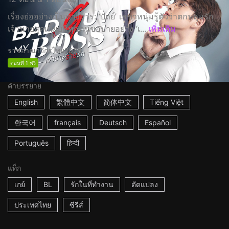
เรื่องย่ออย่างเป็นทางการ: ‘ปัถย์’ เลขาหนุ่มรู้ตัวว่าตกหลุมรัก
เจ้านายสุดเนี๊ยบที่ทุกคนขอบายอย่าง ‘เ...
เพิ่มเติม
ราชอาณาจักรไทย
2024
ตอนที่ 1 ฟรี
คำบรรยาย
English
繁體中文
简体中文
Tiếng Việt
한국어
français
Deutsch
Español
Português
हिन्दी
แท็ก
เกย์
BL
รักในที่ทำงาน
ดัดแปลง
ประเทศไทย
ซีรีส์