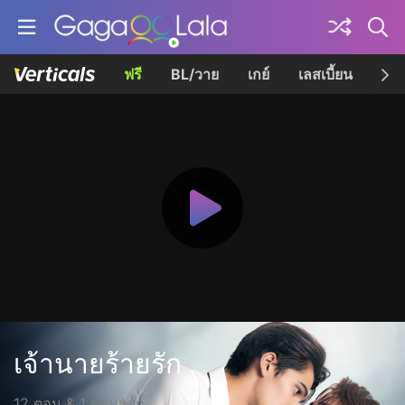
ฟรี
BL/วาย
เกย์
เลสเบี้ยน
เควี
เจ้านายร้ายรัก
12 ตอน & 1 ตอนแยก