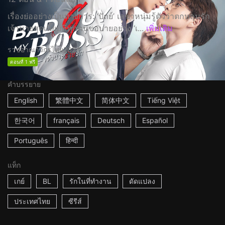
เรื่องย่ออย่างเป็นทางการ: ‘ปัถย์’ เลขาหนุ่มรู้ตัวว่าตกหลุมรัก
เจ้านายสุดเนี๊ยบที่ทุกคนขอบายอย่าง ‘เ...
เพิ่มเติม
ราชอาณาจักรไทย
2024
ตอนที่ 1 ฟรี
คำบรรยาย
English
繁體中文
简体中文
Tiếng Việt
한국어
français
Deutsch
Español
Português
हिन्दी
แท็ก
เกย์
BL
รักในที่ทำงาน
ดัดแปลง
ประเทศไทย
ซีรีส์