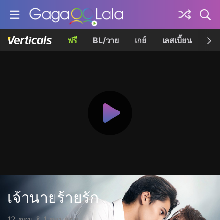
ฟรี
BL/วาย
เกย์
เลสเบี้ยน
เควี
เจ้านายร้ายรัก
12 ตอน & 1 ตอนแยก