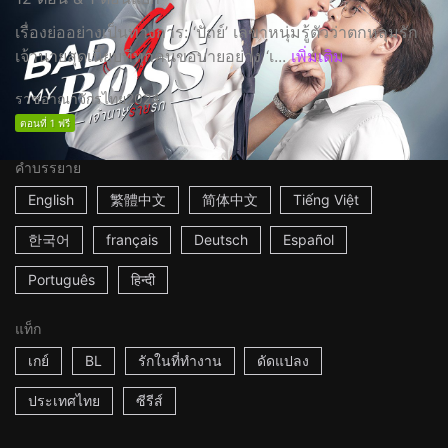
เรื่องย่ออย่างเป็นทางการ: ‘ปัถย์’ เลขาหนุ่มรู้ตัวว่าตกหลุมรัก
เจ้านายสุดเนี๊ยบที่ทุกคนขอบายอย่าง ‘เ...
เพิ่มเติม
ราชอาณาจักรไทย
2024
ตอนที่ 1 ฟรี
คำบรรยาย
English
繁體中文
简体中文
Tiếng Việt
한국어
français
Deutsch
Español
Português
हिन्दी
แท็ก
เกย์
BL
รักในที่ทำงาน
ดัดแปลง
ประเทศไทย
ซีรีส์