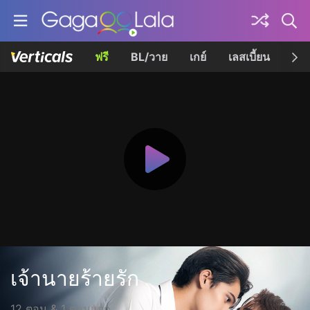
ฟรี
BL/วาย
เกย์
เลสเบี้ยน
เควี
เจ้านายร้ายรัก
12 ตอน & 1 ตอนแยก