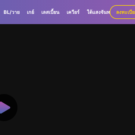
BL/วาย
เกย์
เลสเบี้ยน
เควียร์
ใต้แสงจันทร์
ลงทะเบี
GaLa+