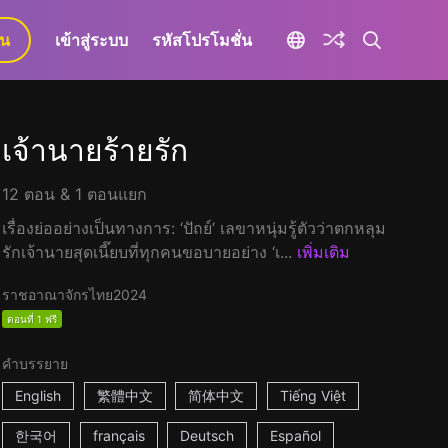
ยน
เข้าสู่ระบบ
รหัสโปรโมชั่น
เจ้านายร้ายรัก
12 ตอน & 1 ตอนแยก
เรื่องย่ออย่างเป็นทางการ: ‘ปัถย์’ เลขาหนุ่มรู้ตัวว่าตกหลุม
รักเจ้านายสุดเนี๊ยบที่ทุกคนขอบายอย่าง ‘เ...
เพิ่มเติม
ราชอาณาจักรไทย
2024
ตอนที่ 1 ฟรี
คำบรรยาย
English
繁體中文
简体中文
Tiếng Việt
한국어
français
Deutsch
Español