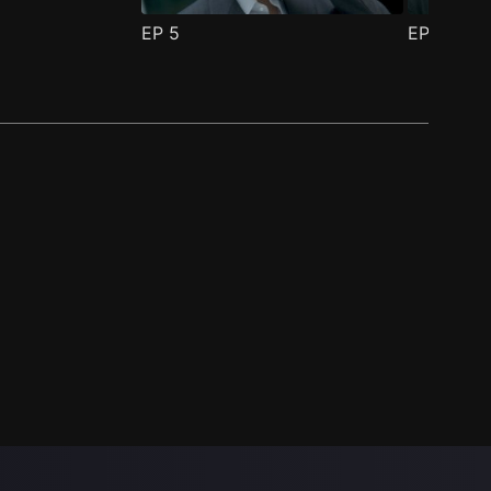
EP
5
EP
6