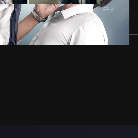
EP
3
EP
4