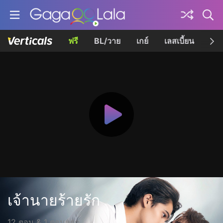
ฟรี
BL/วาย
เกย์
เลสเบี้ยน
เควี
เจ้านายร้ายรัก
12 ตอน & 1 ตอนแยก