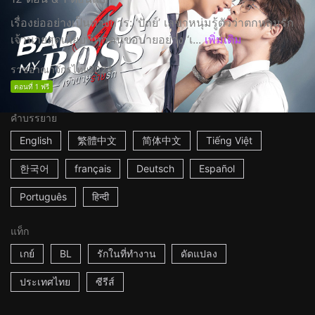
เรื่องย่ออย่างเป็นทางการ: ‘ปัถย์’ เลขาหนุ่มรู้ตัวว่าตกหลุมรัก
เจ้านายสุดเนี๊ยบที่ทุกคนขอบายอย่าง ‘เ...
เพิ่มเติม
ราชอาณาจักรไทย
2024
ตอนที่ 1 ฟรี
คำบรรยาย
English
繁體中文
简体中文
Tiếng Việt
한국어
français
Deutsch
Español
Português
हिन्दी
แท็ก
เกย์
BL
รักในที่ทำงาน
ดัดแปลง
ประเทศไทย
ซีรีส์