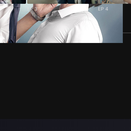
EP
3
EP
4