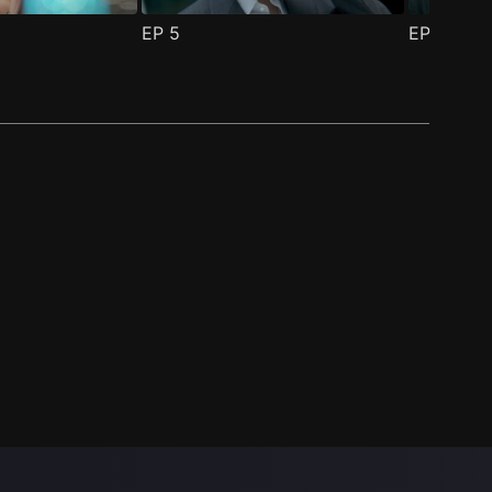
EP
5
EP
6