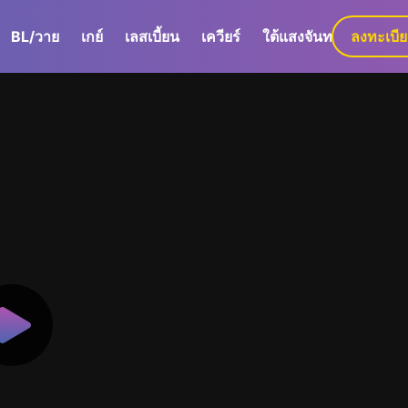
BL/วาย
เกย์
เลสเบี้ยน
เควียร์
ใต้แสงจันทร์
ลงทะเบี
GaLa+