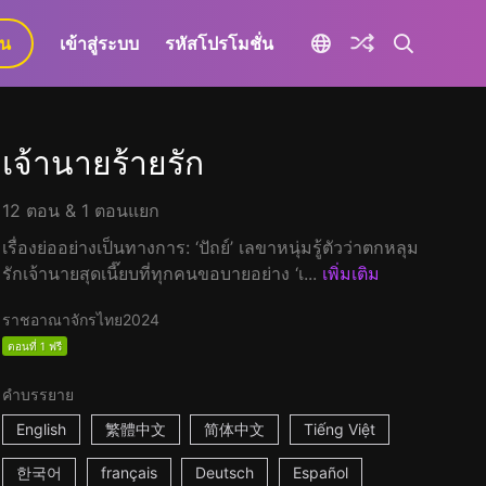
ยน
เข้าสู่ระบบ
รหัสโปรโมชั่น
เจ้านายร้ายรัก
12 ตอน & 1 ตอนแยก
เรื่องย่ออย่างเป็นทางการ: ‘ปัถย์’ เลขาหนุ่มรู้ตัวว่าตกหลุม
รักเจ้านายสุดเนี๊ยบที่ทุกคนขอบายอย่าง ‘เ...
เพิ่มเติม
ราชอาณาจักรไทย
2024
ตอนที่ 1 ฟรี
คำบรรยาย
English
繁體中文
简体中文
Tiếng Việt
한국어
français
Deutsch
Español