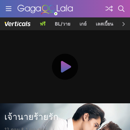
ฟรี
BL/วาย
เกย์
เลสเบี้ยน
เควี
เจ้านายร้ายรัก
12 ตอน & 1 ตอนแยก