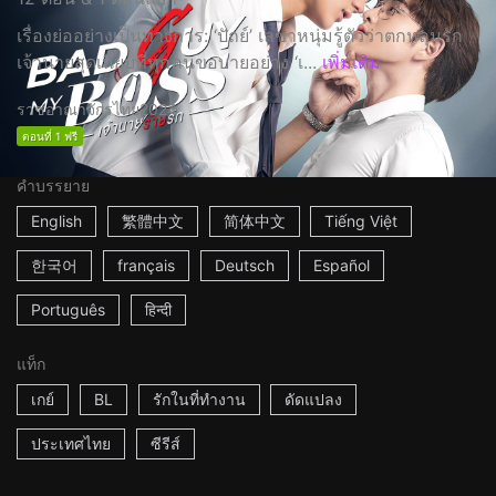
เรื่องย่ออย่างเป็นทางการ: ‘ปัถย์’ เลขาหนุ่มรู้ตัวว่าตกหลุมรัก
เจ้านายสุดเนี๊ยบที่ทุกคนขอบายอย่าง ‘เ...
เพิ่มเติม
ราชอาณาจักรไทย
2024
ตอนที่ 1 ฟรี
คำบรรยาย
English
繁體中文
简体中文
Tiếng Việt
한국어
français
Deutsch
Español
Português
हिन्दी
แท็ก
เกย์
BL
รักในที่ทำงาน
ดัดแปลง
ประเทศไทย
ซีรีส์