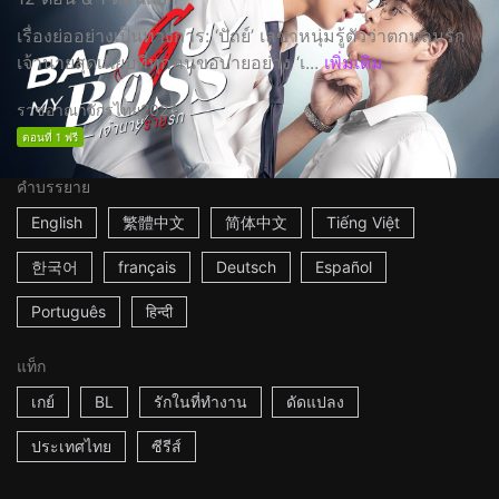
เรื่องย่ออย่างเป็นทางการ: ‘ปัถย์’ เลขาหนุ่มรู้ตัวว่าตกหลุมรัก
เจ้านายสุดเนี๊ยบที่ทุกคนขอบายอย่าง ‘เ...
เพิ่มเติม
ราชอาณาจักรไทย
2024
ตอนที่ 1 ฟรี
คำบรรยาย
English
繁體中文
简体中文
Tiếng Việt
한국어
français
Deutsch
Español
Português
हिन्दी
แท็ก
เกย์
BL
รักในที่ทำงาน
ดัดแปลง
ประเทศไทย
ซีรีส์