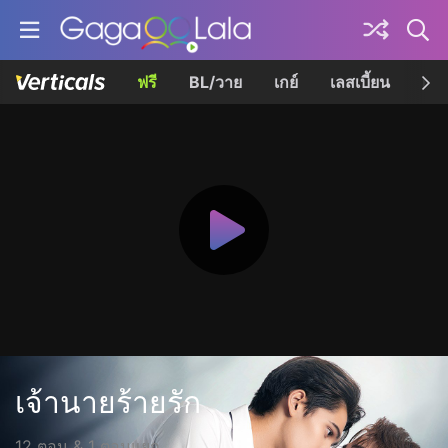
ฟรี
BL/วาย
เกย์
เลสเบี้ยน
เควี
เจ้านายร้ายรัก
12 ตอน & 1 ตอนแยก