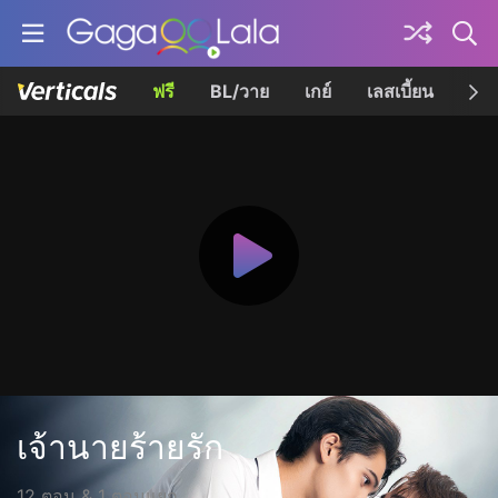
ฟรี
BL/วาย
เกย์
เลสเบี้ยน
เควี
เจ้านายร้ายรัก
12 ตอน & 1 ตอนแยก