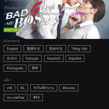
เรื่องย่ออย่างเป็นทางการ: ‘ปัถย์’ เลขาหนุ่มรู้ตัวว่าตกหลุมรัก
เจ้านายสุดเนี๊ยบที่ทุกคนขอบายอย่าง ‘เ...
เพิ่มเติม
ราชอาณาจักรไทย
2024
ตอนที่ 1 ฟรี
คำบรรยาย
English
繁體中文
简体中文
Tiếng Việt
한국어
français
Deutsch
Español
Português
हिन्दी
แท็ก
เกย์
BL
รักในที่ทำงาน
ดัดแปลง
ประเทศไทย
ซีรีส์