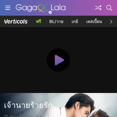
ฟรี
BL/วาย
เกย์
เลสเบี้ยน
เควี
เจ้านายร้ายรัก
12 ตอน & 1 ตอนแยก