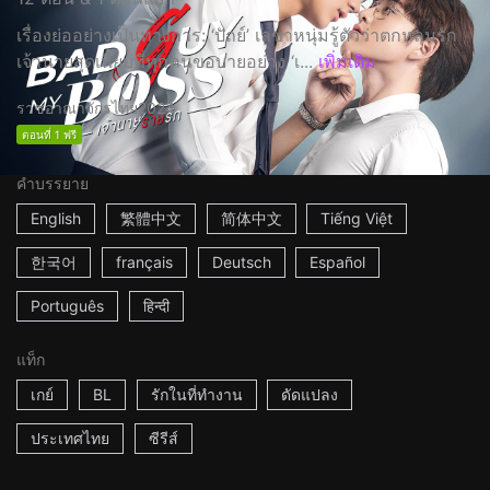
เรื่องย่ออย่างเป็นทางการ: ‘ปัถย์’ เลขาหนุ่มรู้ตัวว่าตกหลุมรัก
เจ้านายสุดเนี๊ยบที่ทุกคนขอบายอย่าง ‘เ...
เพิ่มเติม
ราชอาณาจักรไทย
2024
ตอนที่ 1 ฟรี
คำบรรยาย
English
繁體中文
简体中文
Tiếng Việt
한국어
français
Deutsch
Español
Português
हिन्दी
แท็ก
เกย์
BL
รักในที่ทำงาน
ดัดแปลง
ประเทศไทย
ซีรีส์