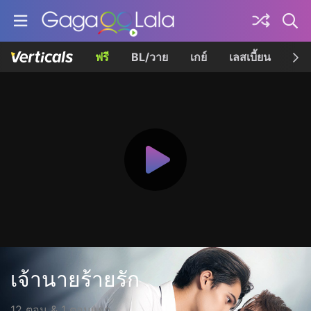
ฟรี
BL/วาย
เกย์
เลสเบี้ยน
เควี
เจ้านายร้ายรัก
12 ตอน & 1 ตอนแยก