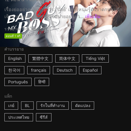
เรื่องย่ออย่างเป็นทางการ: ‘ปัถย์’ เลขาหนุ่มรู้ตัวว่าตกหลุมรัก
เจ้านายสุดเนี๊ยบที่ทุกคนขอบายอย่าง ‘เ...
เพิ่มเติม
ราชอาณาจักรไทย
2024
ตอนที่ 1 ฟรี
คำบรรยาย
English
繁體中文
简体中文
Tiếng Việt
한국어
français
Deutsch
Español
Português
हिन्दी
แท็ก
เกย์
BL
รักในที่ทำงาน
ดัดแปลง
ประเทศไทย
ซีรีส์