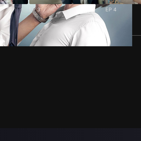
EP
3
EP
4