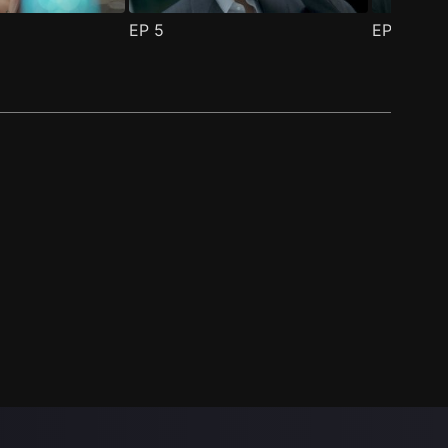
EP
5
EP
6