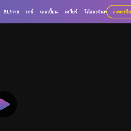
BL/วาย
เกย์
เลสเบี้ยน
เควียร์
ใต้แสงจันทร์
ลงทะเบี
GaLa+