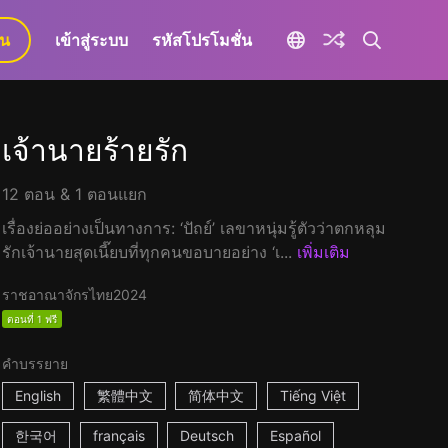
ยน
เข้าสู่ระบบ
รหัสโปรโมชั่น
เจ้านายร้ายรัก
12 ตอน & 1 ตอนแยก
เรื่องย่ออย่างเป็นทางการ: ‘ปัถย์’ เลขาหนุ่มรู้ตัวว่าตกหลุม
รักเจ้านายสุดเนี๊ยบที่ทุกคนขอบายอย่าง ‘เ...
เพิ่มเติม
ราชอาณาจักรไทย
2024
ตอนที่ 1 ฟรี
คำบรรยาย
English
繁體中文
简体中文
Tiếng Việt
한국어
français
Deutsch
Español