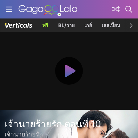
ฟรี
BL/วาย
เกย์
เลสเบี้ยน
เควี
เจ้านายร้ายรัก ตอนที่ 10
เจ้านายร้ายรัก