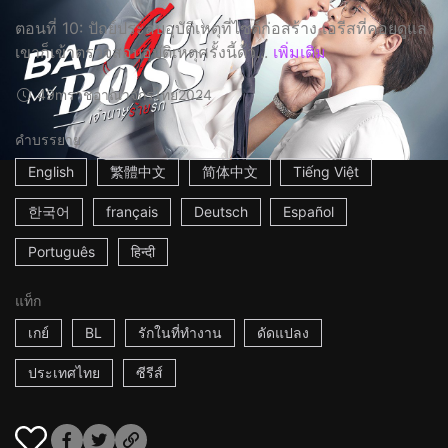
ตอนที่ 10: ปัถย์ประสบอุบัติเหตุที่ไซต์ก่อสร้าง เอรีสที่คอยดูแล
เขาก็เข้าตรวจสอบอุบัติเหตุครั้งนี้ด้ว...
เพิ่มเติม
49m
ราชอาณาจักรไทย
2024
คำบรรยาย
English
繁體中文
简体中文
Tiếng Việt
한국어
français
Deutsch
Español
Português
हिन्दी
แท็ก
เกย์
BL
รักในที่ทำงาน
ดัดแปลง
ประเทศไทย
ซีรีส์