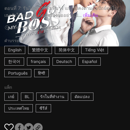
ตอนที่ 7: รันได้พบกับคิมที่บาร์ แป้งยังคงตามตื๊อปัถย์ต่อไป
เธอยังไม่ยอมแพ้ง่ายๆ เรื่องย่ออย่างเป...
เพิ่มเติม
51m
ราชอาณาจักรไทย
2024
คำบรรยาย
English
繁體中文
简体中文
Tiếng Việt
한국어
français
Deutsch
Español
Português
हिन्दी
แท็ก
เกย์
BL
รักในที่ทำงาน
ดัดแปลง
ประเทศไทย
ซีรีส์