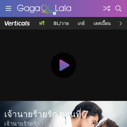
ฟรี
BL/วาย
เกย์
เลสเบี้ยน
เควี
เจ้านายร้ายรัก ตอนที่ 7
เจ้านายร้ายรัก