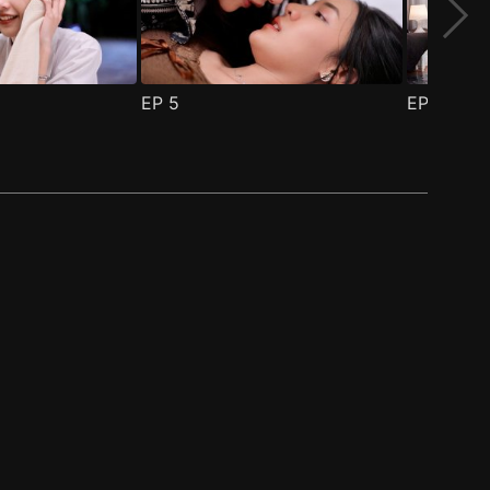
EP
5
EP
6