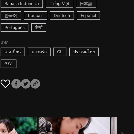
Bahasa Indonesia
Tiếng Việt
日本語
한국어
français
Deutsch
Español
Português
हिन्दी
แท็ก
เลสเบี้ยน
ความรัก
GL
ประเทศไทย
ซีรีส์