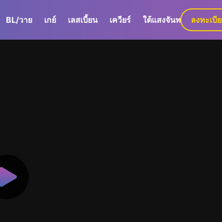
BL/วาย
เกย์
เลสเบี้ยน
เควียร์
ใต้แสงจันทร์
ลงทะเบี
GaLa+