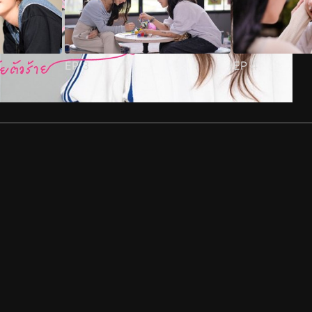
EP
3
EP
4