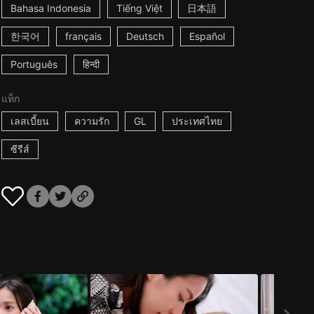
Bahasa Indonesia
Tiếng Việt
日本語
한국어
français
Deutsch
Español
Português
हिन्दी
แท็ก
เลสเบี้ยน
ความรัก
GL
ประเทศไทย
ซีรีส์