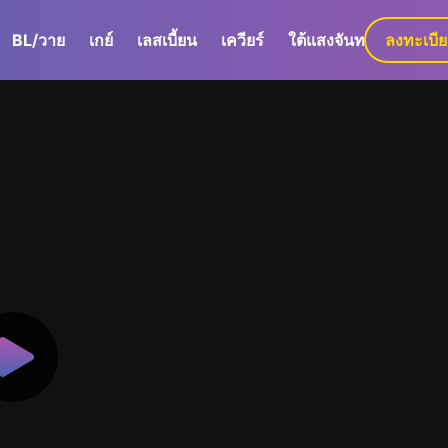
BL/วาย
เกย์
เลสเบี้ยน
เควียร์
ใต้แสงจันทร์
ลงทะเบี
GaLa+