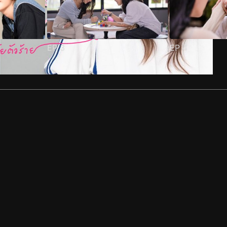
EP
3
EP
4