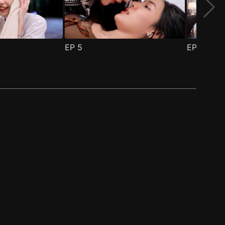
EP
5
EP
6