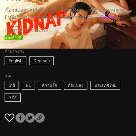
เรื่องย่ออย่างเป็นทางการ: เพื่อหาเงินมาจ่ายค่ารักษาพยาบาล
มินจึงรับงานลักพาตัวคิว แต่แผนการดันถูกเ...
เพิ่มเติม
ราชอาณาจักรไทย
2024
ตอนที่ 1 ฟรี
คำบรรยาย
English
Deutsch
แท็ก
เกย์
BL
ความรัก
ดัดแปลง
ประเทศไทย
ซีรีส์