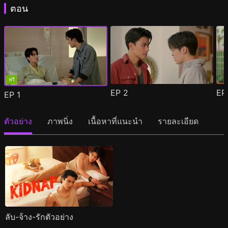
ตอน
ฟรี
EP
2
E
EP
1
ตัวอย่าง
ภาพนิ่ง
เนื้อหาที่แนะนำ
รายละเอียด
ลับ-จ้าง-รักตัวอย่าง