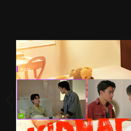
ตอน
ฟรี
EP
2
EP
1