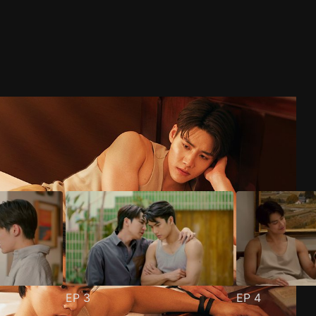
EP
3
EP
4