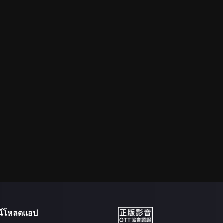
น์โหลดแอป