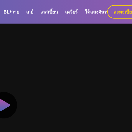
BL/วาย
เกย์
เลสเบี้ยน
เควียร์
ใต้แสงจันทร์
ลงทะเบี
GaLa+