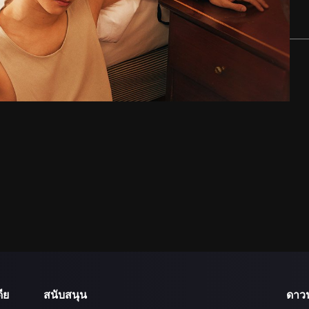
ีย
สนับสนุน
ดาว