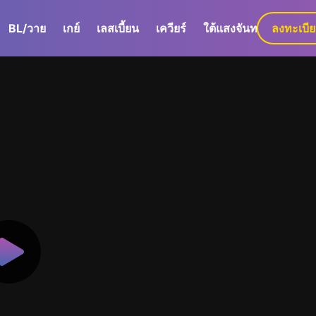
BL/วาย
เกย์
เลสเบี้ยน
เควียร์
ใต้แสงจันทร์
ลงทะเบี
GaLa+