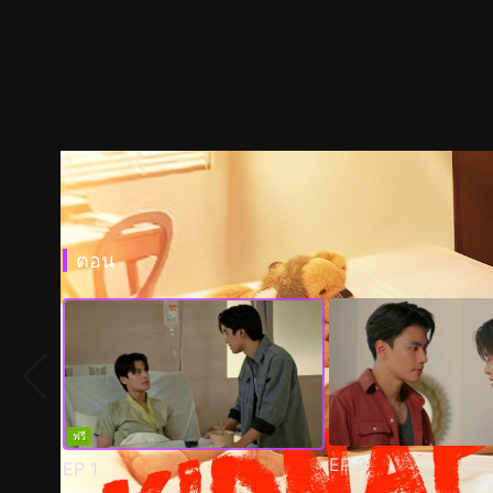
ตอน
ฟรี
EP
2
EP
1