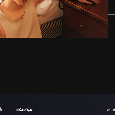
ีย
สนับสนุน
ดาว