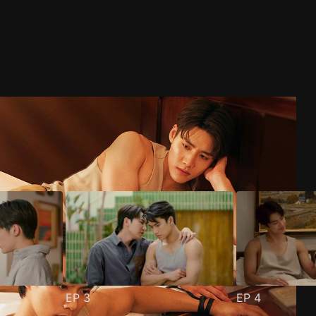
EP
3
EP
4