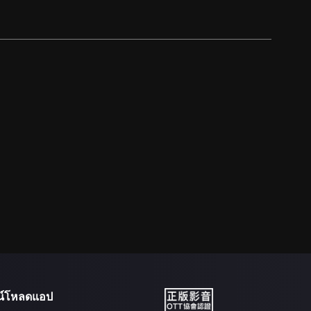
น์โหลดแอป