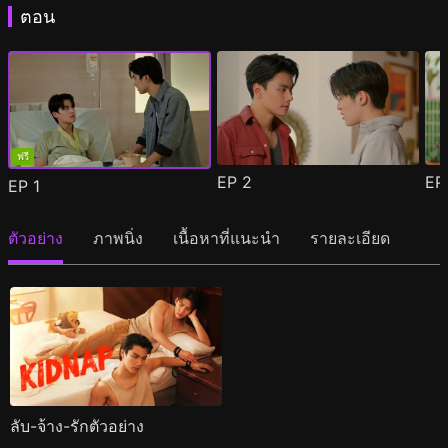
ตอน
ฟรี
EP
2
E
EP
1
ตัวอย่าง
ภาพนิ่ง
เนื้อหาที่แนะนำ
รายละเอียด
ลับ-จ้าง-รักตัวอย่าง