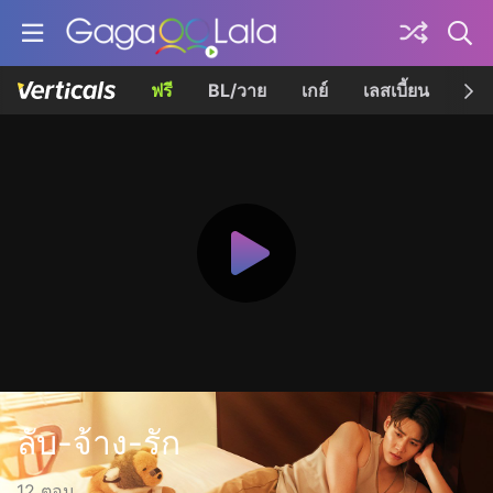
ฟรี
BL/วาย
เกย์
เลสเบี้ยน
เควี
ลับ-จ้าง-รัก
12 ตอน