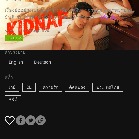
เรื่องย่ออย่างเป็นทางการ: เพื่อหาเงินมาจ่ายค่ารักษาพยาบาล
มินจึงรับงานลักพาตัวคิว แต่แผนการดันถูกเ...
เพิ่มเติม
ราชอาณาจักรไทย
2024
ตอนที่ 1 ฟรี
คำบรรยาย
English
Deutsch
แท็ก
เกย์
BL
ความรัก
ดัดแปลง
ประเทศไทย
ซีรีส์