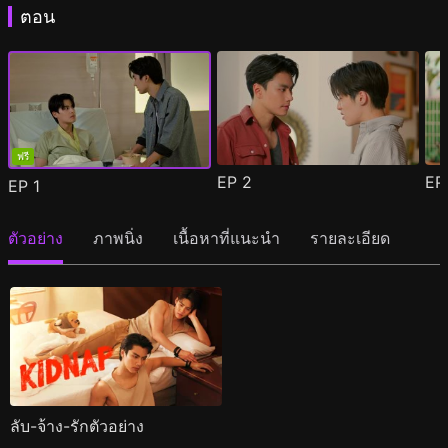
ตอน
ฟรี
EP
2
E
EP
1
ตัวอย่าง
ภาพนิ่ง
เนื้อหาที่แนะนำ
รายละเอียด
ลับ-จ้าง-รักตัวอย่าง