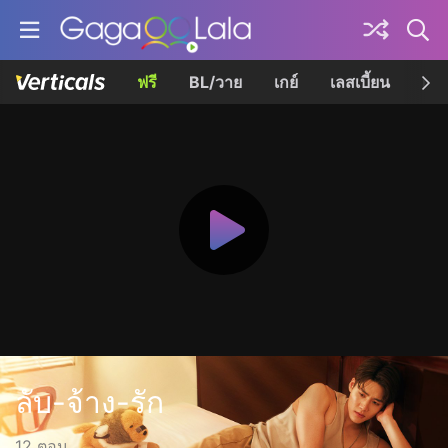
ฟรี
BL/วาย
เกย์
เลสเบี้ยน
เควี
ลับ-จ้าง-รัก
12 ตอน