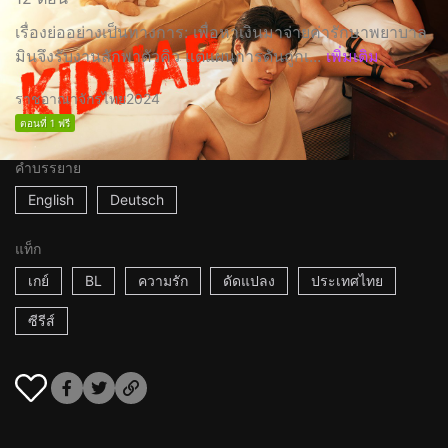
เรื่องย่ออย่างเป็นทางการ: เพื่อหาเงินมาจ่ายค่ารักษาพยาบาล
มินจึงรับงานลักพาตัวคิว แต่แผนการดันถูกเ...
เพิ่มเติม
ราชอาณาจักรไทย
2024
ตอนที่ 1 ฟรี
คำบรรยาย
English
Deutsch
แท็ก
เกย์
BL
ความรัก
ดัดแปลง
ประเทศไทย
ซีรีส์