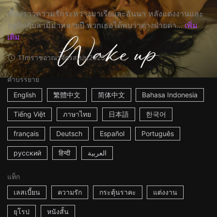
เรื่องราวความรักระหว่างมาเรียและอันนา หลังแต่งงานและ
อยู่กินกับสามีมาหลายปี พวกเธอได้พบว่าต่างฝ่ายต่า...
เพิ่ม
เติม
11m
ราชอาณาจักรสเปน
2023
คำบรรยาย
English
繁體中文
简体中文
Bahasa Indonesia
Tiếng Việt
ภาษาไทย
日本語
한국어
français
Deutsch
Español
Português
русский
हिन्दी
العربية
แท็ก
เลสเบี้ยน
ความรัก
กระตุ้นราคะ
แต่งงาน
ยุโรป
หนังสั้น