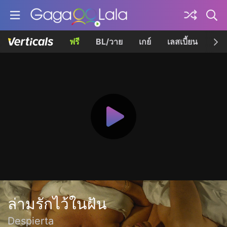
ฟรี
BL/วาย
เกย์
เลสเบี้ยน
เควี
ล่ามรักไว้ในฝัน
Despierta