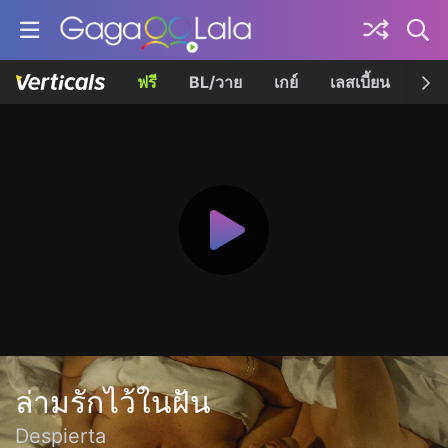
ฟรี
BL/วาย
เกย์
เลสเบี้ยน
เควี
ล่ามรักไว้ในฝัน
Despierta