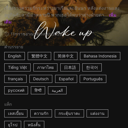
เรื่องราวความรักระหว่างมาเรียและอันนา หลังแต่งงานและ
อยู่กินกับสามีมาหลายปี พวกเธอได้พบว่าต่างฝ่ายต่า...
เพิ่ม
เติม
11m
ราชอาณาจักรสเปน
2023
คำบรรยาย
English
繁體中文
简体中文
Bahasa Indonesia
Tiếng Việt
ภาษาไทย
日本語
한국어
français
Deutsch
Español
Português
русский
हिन्दी
العربية
แท็ก
เลสเบี้ยน
ความรัก
กระตุ้นราคะ
แต่งงาน
ยุโรป
หนังสั้น