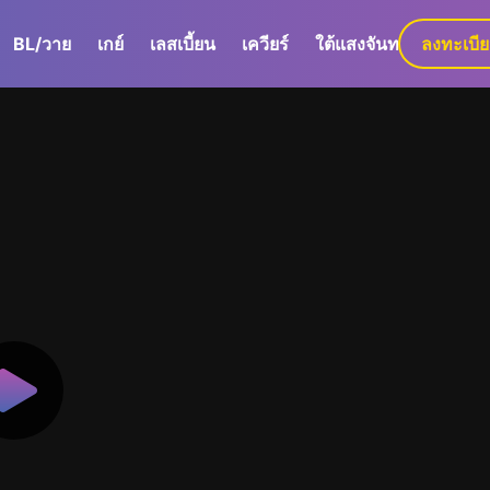
BL/วาย
เกย์
เลสเบี้ยน
เควียร์
ใต้แสงจันทร์
ลงทะเบี
GaLa+