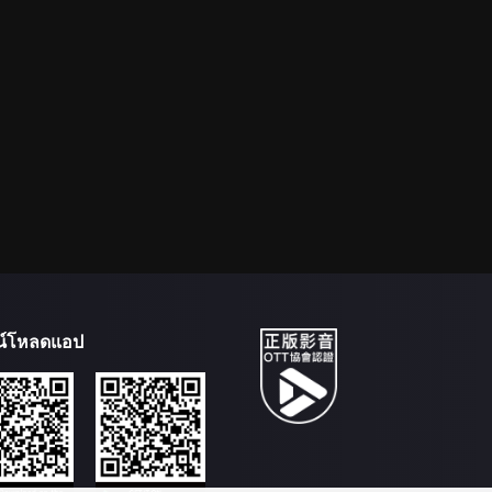
น์โหลดแอป