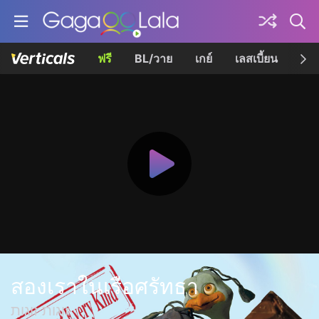
ฟรี
BL/วาย
เกย์
เลสเบี้ยน
เควี
สองเราในเรือศรัทธา
זוגות זוגות