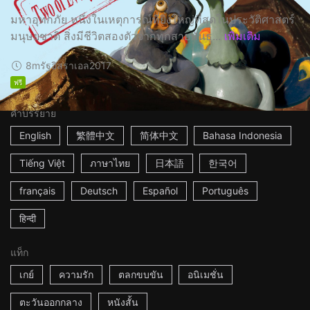
มหาอุทกภัย หนึ่งในเหตุการณ์ที่ยิ่งใหญ่ที่สุดในประวัติศาสตร์
มนุษยชาติ สิ่งมีชีวิตสองตัวจากทุกสายพันธุ...
เพิ่มเติม
8m
รัฐอิสราเอล
2017
ฟรี
คำบรรยาย
English
繁體中文
简体中文
Bahasa Indonesia
Tiếng Việt
ภาษาไทย
日本語
한국어
français
Deutsch
Español
Português
हिन्दी
แท็ก
เกย์
ความรัก
ตลกขบขัน
อนิเมชั่น
ตะวันออกกลาง
หนังสั้น