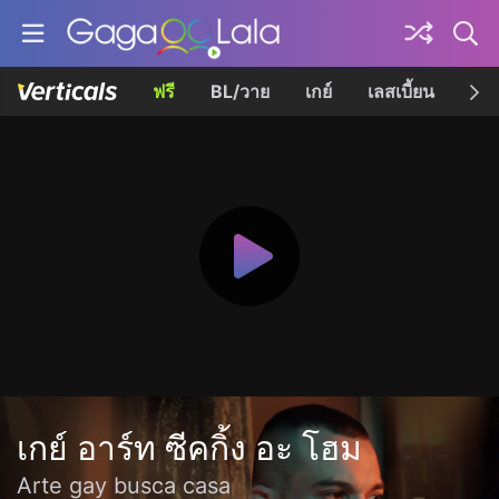
ฟรี
BL/วาย
เกย์
เลสเบี้ยน
เควี
เกย์ อาร์ท ซีคกิ้ง อะ โฮม
Arte gay busca casa