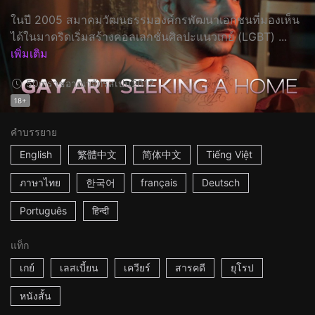
ในปี 2005 สมาคมวัฒนธรรมองค์กรพัฒนาเอกชนที่มองเห็น
ได้ในมาดริดเริ่มสร้างคอลเลกชั่นศิลปะแนวเกย์ (LGBT) ...
เพิ่มเติม
50m
ราชอาณาจักรสเปน
2012
18+
คำบรรยาย
English
繁體中文
简体中文
Tiếng Việt
ภาษาไทย
한국어
français
Deutsch
Português
हिन्दी
แท็ก
เกย์
เลสเบี้ยน
เควียร์
สารคดี
ยุโรป
หนังสั้น