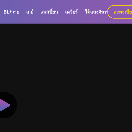
BL/วาย
เกย์
เลสเบี้ยน
เควียร์
ใต้แสงจันทร์
ลงทะเบี
GaLa+