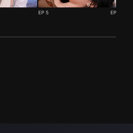
EP
5
EP
6