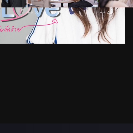
EP
3
EP
4