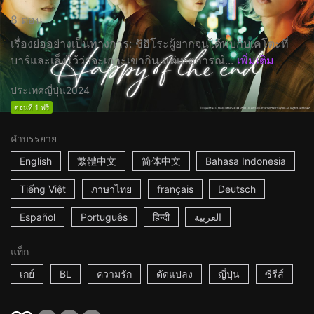
8 ตอน
เรื่องย่ออย่างเป็นทางการ: ชิฮิโระผู้ยากจนได้พบกับเคโตะที่
บาร์และเล็งไว้ว่าจะเกาะเขากิน แต่เหตุการณ์...
เพิ่มเติม
ประเทศญี่ปุ่น
2024
ตอนที่ 1 ฟรี
คำบรรยาย
English
繁體中文
简体中文
Bahasa Indonesia
Tiếng Việt
ภาษาไทย
français
Deutsch
Español
Português
हिन्दी
العربية
แท็ก
เกย์
BL
ความรัก
ดัดแปลง
ญี่ปุ่น
ซีรีส์