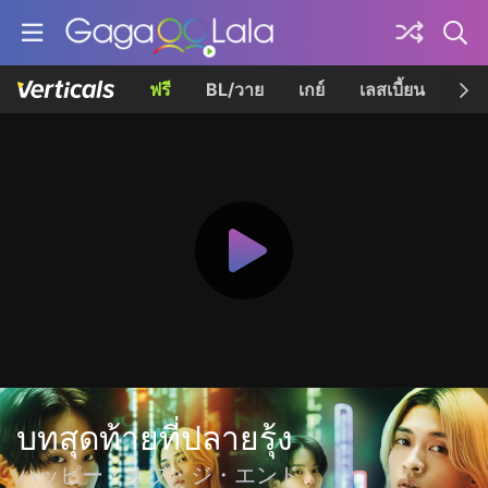
ฟรี
BL/วาย
เกย์
เลสเบี้ยน
เควี
บทสุดท้ายที่ปลายรุ้ง
ハッピー・オブ・ジ・エンド