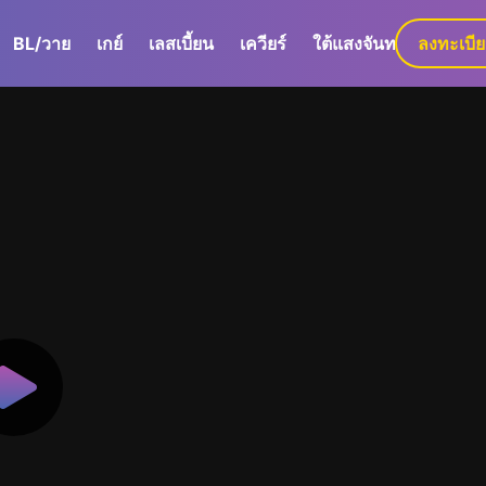
BL/วาย
เกย์
เลสเบี้ยน
เควียร์
ใต้แสงจันทร์
ลงทะเบี
GaLa+