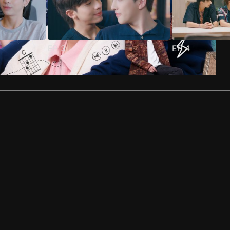
EP
3
EP
4