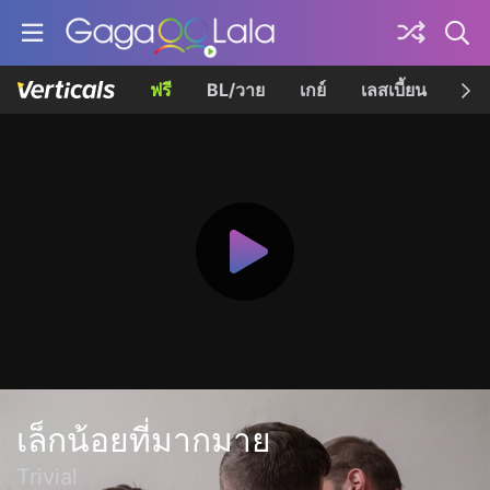
ฟรี
BL/วาย
เกย์
เลสเบี้ยน
เควี
เล็กน้อยที่มากมาย
Trivial