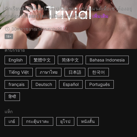
นักเรียนดนตรีคนหนึ่งที่ไปเยี่ยมชมอพาร์ตเมนต์เพื่อเช่าห้องอยู่
ถูกต้อนรับโดยเรโนและปิแอร์ ซึ่งเป็นรูม...
เพิ่มเติม
30m
ราชอาณาจักรสเปน
2017
18+
คำบรรยาย
English
繁體中文
简体中文
Bahasa Indonesia
Tiếng Việt
ภาษาไทย
日本語
한국어
français
Deutsch
Español
Português
हिन्दी
แท็ก
เกย์
กระตุ้นราคะ
ยุโรป
หนังสั้น