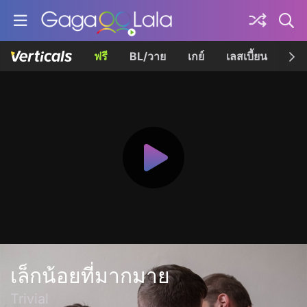
ฟรี
BL/วาย
เกย์
เลสเบี้ยน
เควี
เล็กน้อยที่มากมาย
Trivial