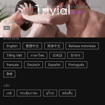
นักเรียนดนตรีคนหนึ่งที่ไปเยี่ยมชมอพาร์ตเมนต์เพื่อเช่าห้องอยู่
ถูกต้อนรับโดยเรโนและปิแอร์ ซึ่งเป็นรูม...
เพิ่มเติม
30m
ราชอาณาจักรสเปน
2017
18+
คำบรรยาย
English
繁體中文
简体中文
Bahasa Indonesia
Tiếng Việt
ภาษาไทย
日本語
한국어
français
Deutsch
Español
Português
हिन्दी
แท็ก
เกย์
กระตุ้นราคะ
ยุโรป
หนังสั้น