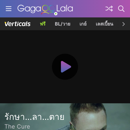
ฟรี
BL/วาย
เกย์
เลสเบี้ยน
เควี
รักษา...ลา...ตาย
The Cure