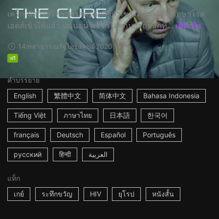
เคร็ก นักวิจัยวิทยาศาสตร์คิดว่าตัวเขาได้ค้นพบวิธีรักษาโรค
เอดส์เข้าให้แล้ว แน่นอนว่าเขาไม่สามารถบอกที...
เพิ่มเติม
14m
สาธารณรัฐไอร์แลนด์
2020
ฟรี
คำบรรยาย
English
繁體中文
简体中文
Bahasa Indonesia
Tiếng Việt
ภาษาไทย
日本語
한국어
français
Deutsch
Español
Português
русский
हिन्दी
العربية
แท็ก
เกย์
ระทึกขวัญ
HIV
ยุโรป
หนังสั้น