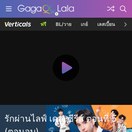
ฟรี
BL/วาย
เกย์
เลสเบี้ยน
เควี
รักผ่านไลฟ์ เดอะซีรีส์ ตอนที่ 5
(ตอนจบ)