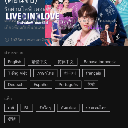
รักผ่านไลฟ์ เดอะซีรีส์
ตอนที่ 5: กล้าเริ่มต้นค้นหาความจริง และเรื่องทั้งหมดดูจะ
เกี่ยวข้องกับจีน่าและขิงอย่างมีนัยสำคัญ ...
เพิ่มเติม
1h33m
ราชอาณาจักรไทย
2024
คำบรรยาย
English
繁體中文
简体中文
Bahasa Indonesia
Tiếng Việt
ภาษาไทย
한국어
français
Deutsch
Español
Português
हिन्दी
แท็ก
เกย์
BL
รักใสๆ
ดัดแปลง
ประเทศไทย
ซีรีส์